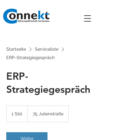
Startseite
Serviceliste
ERP-Strategiegespräch
ERP-
Strategiegespräch
1 Std.
1
75 Julienstraße
S
t
d
Weiter