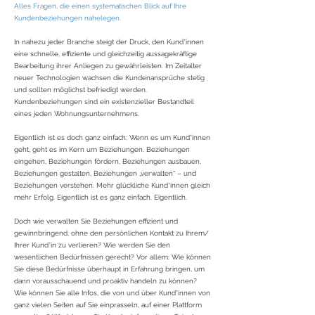
Alles Fragen, die einen systematischen Blick auf Ihre
Kundenbeziehungen nahelegen.
In nahezu jeder Branche steigt der Druck, den Kund*innen
eine schnelle, effiziente und gleichzeitig aussagekräftige
Bearbeitung ihrer Anliegen zu gewährleisten. Im Zeitalter
neuer Technologien wachsen die Kundenansprüche stetig
und sollten möglichst befriedigt werden.
Kundenbeziehungen sind ein existenzieller Bestandteil
eines jeden Wohnungsunternehmens.
Eigentlich ist es doch ganz einfach: Wenn es um Kund*innen
geht, geht es im Kern um Beziehungen. Beziehungen
eingehen, Beziehungen fördern, Beziehungen ausbauen,
Beziehungen gestalten, Beziehungen „verwalten“ – und
Beziehungen verstehen. Mehr glückliche Kund*innen gleich
mehr Erfolg. Eigentlich ist es ganz einfach. Eigentlich.
Doch wie verwalten Sie Beziehungen effizient und
gewinnbringend, ohne den persönlichen Kontakt zu Ihrem/
Ihrer Kund*in zu verlieren? Wie werden Sie den
wesentlichen Bedürfnissen gerecht? Vor allem: Wie können
Sie diese Bedürfnisse überhaupt in Erfahrung bringen, um
dann vorausschauend und proaktiv handeln zu können?
Wie können Sie alle Infos, die von und über Kund*innen von
ganz vielen Seiten auf Sie einprasseln, auf einer Plattform