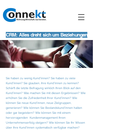
CRM: Alles dreht sich um Beziehungen
Sie haben zu wenig Kund*innen? Sie haben zu viele
Kund*innen? Sie glauben, ihre Kund*innen zu kennen?
Schärft die letzte Befragung wirklich Ihren Blick auf den
Kund*innen? Was machen Sie mit diesen Ergebnissen? Wie
erhöhen Sie die Zufriedenheit Ihrer Kund*innen? Wie
können Sie neue Kund*innen, neue Zielgruppen,
generieren? Wie können Sie Bestandskund*innen halten
oder gar begeistern? Wie können Sie mit einem
hervorragenden Kundenmanagement Ihren
Unternehmenserfolg steigern? Wie können Sie Ihr Wissen
über Ihre Kund*innen systematisch verfügbar machen?