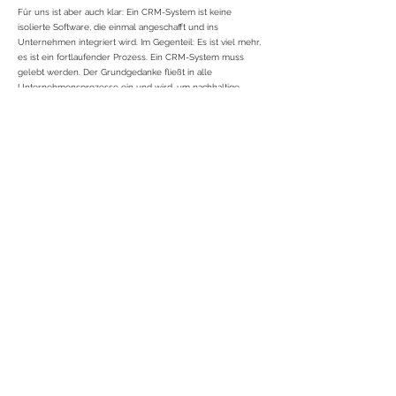
Für uns ist aber auch klar: Ein CRM-System ist keine
isolierte Software, die einmal angeschafft und ins
Unternehmen integriert wird. Im Gegenteil: Es ist viel mehr,
es ist ein fortlaufender Prozess. Ein CRM-System muss
gelebt werden. Der Grundgedanke fließt in alle
Unternehmensprozesse ein und wird, um nachhaltige
Erfolge zu erzielen, zu einem Teil der
Unternehmensphilosophie und vom gesamten
Unternehmen konsequent genutzt. Dann erst kann eine
nachhaltige und effiziente Kundenorientierung gewährleistet
werden. Es braucht also viel mehr als nur ein modernes
Tool. CRM ist Instrument, ist Prozess, ist Denkhaltung!
Wir helfen Ihnen bei der Integration moderner Techniken,
gestalten gemeinsam mit Ihnen die Rahmenbedingungen
und unterstützen Sie beim Managen Ihrer
Kundenbeziehungen. Wir implementieren CRMs
gemeinsam mit Ihren Teams und entwickeln sie gemeinsam
mit Ihnen weiter.
Übrigens: Ein CRM ist nicht automatisch ein (externes) Call
Center!
Ihr Ansprechpartner:
Winand Schneider