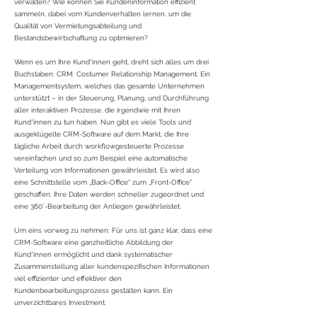
verwalten? Wie können Sie Kundeninformation effizient
sammeln, dabei vom Kundenverhalten lernen, um die
Qualität von Vermietungsabteilung und
Bestandsbewirtschaftung zu optimieren?
Wenn es um Ihre Kund*innen geht, dreht sich alles um drei
Buchstaben: CRM. Costumer Relationship Management. Ein
Managementsystem, welches das gesamte Unternehmen
unterstützt – in der Steuerung, Planung, und Durchführung
aller interaktiven Prozesse, die irgendwie mit Ihren
Kund*innen zu tun haben. Nun gibt es viele Tools und
ausgeklügelte CRM-Software auf dem Markt, die Ihre
tägliche Arbeit durch workflowgesteuerte Prozesse
vereinfachen und so zum Beispiel eine automatische
Verteilung von Informationen gewährleistet. Es wird also
eine Schnittstelle vom „Back-Office“ zum „Front-Office“
geschaffen. Ihre Daten werden schneller zugeordnet und
eine 360°-Bearbeitung der Anliegen gewährleistet.
Um eins vorweg zu nehmen: Für uns ist ganz klar, dass eine
CRM-Software eine ganzheitliche Abbildung der
Kund*innen ermöglicht und dank systematischer
Zusammenstellung aller kundenspezifischen Informationen
viel effizienter und effektiver den
Kundenbearbeitungsprozess gestalten kann. Ein
unverzichtbares Investment.