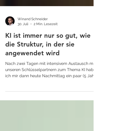
Winand Schneider
30. Juli
2 Min. Lesezeit
KI ist immer nur so gut, wie
die Struktur, in der sie
angewendet wird
Nach zwei Tagen mit intensivem Austausch mit
unseren Schlüsselpartnern zum Thema KI habe
ich mir dann heute Nachmittag ein paar (5 Jahre
alte) Folien zu, Thema IT-Architektur angeschaut.
Manches würde und dürfte ich heute so nicht
mehr so machen – mal ganz abgesehen vom
Thema Rolle des ERP-Systems. Für viele unserer
Kunden operativ spannend ist da bspw. die
deutlich veränderte Bedeutung von
Dokumentenmanagement-Systemen. Bevor man