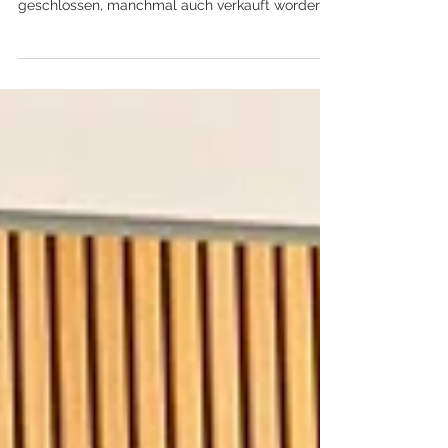
In den letzten Jahrzehnten sind in
Wohnungsunternehmen viele Regiebetriebe
geschlossen, manchmal auch verkauft worden.
Nicht selten ließ oder lässt man sie einfach
auslaufen. Das ist bedauerlich, denn neben
qualitativen Vorteilen können Regiebetriebe
auch betriebswirtschaftlich Sinn ergeben. Eine
ganze Reihe von Wohnungsunternehmen
beweisen das mit klugen Geschäfts- und
Steuerungsmodellen jeden Tag. ​ Das richtige
Geschäftsmodell Der fachliche Rahmen für
Regiebetriebe reicht