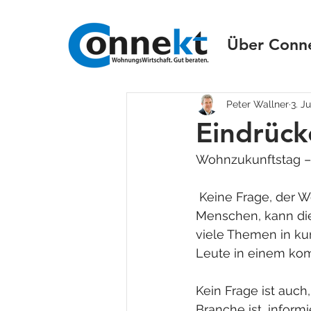
Über Conn
Peter Wallner
3. J
Eindrüc
Wohnzukunftstag – 
 Keine Frage, der W
Menschen, kann die
viele Themen in kur
Leute in einem k
Kein Frage ist auch
Branche ist, informi