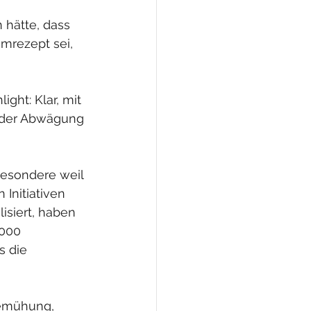
 hätte, dass 
mrezept sei, 
ght: Klar, mit 
d der Abwägung 
besondere weil 
 Initiativen 
isiert, haben 
000 
 die 
bemühung, 