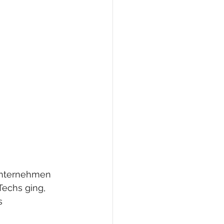
unternehmen 
echs ging, 
s 