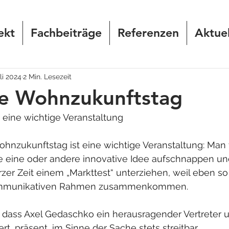
ekt
Fachbeiträge
Referenzen
Aktuel
uli 2024
2 Min. Lesezeit
ke Wohnzukunftstag
eine wichtige Veranstaltung
ohnzukunftstag ist eine wichtige Veranstaltung: Man tr
 eine oder andere innovative Idee aufschnappen und
zer Zeit einem „Markttest“ unterziehen, weil eben so 
ommunikativen Rahmen zusammenkommen.
, dass Axel Gedaschko ein herausragender Vertreter u
ert, präsent, im Sinne der Sache stets streitbar.